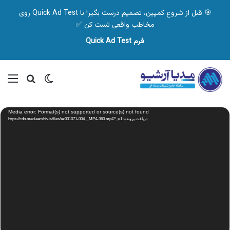
🎯 قبل از شروع کمپین، تصمیم درست بگیر! با Quick Ad Test روی
مخاطب واقعی تست کن ✅
فرم Quick Ad Test
تغییر پوسته
منو
جستجو ب
نمایشگر
Media error: Format(s) not supported or source(s) not found
ویدیو
دریافت پرونده: https://cdn.mediaarshiv.ir/files/az031071-004__MP4-360.mp4?_=1