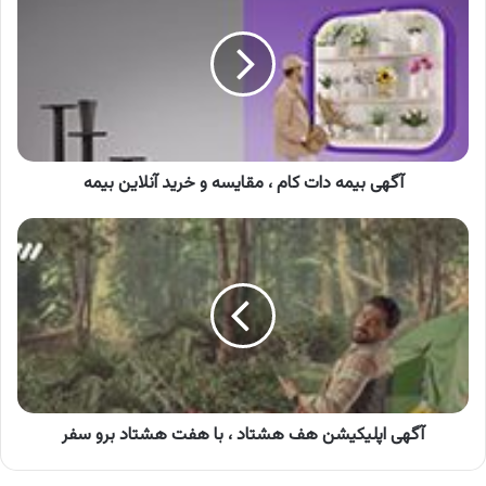
دات
کام
،
مقایسه
و
خرید
آنلاین
بیمه
آگهی بیمه دات کام ، مقایسه و خرید آنلاین بیمه
آگهی
اپلیکیشن
هف
هشتاد
،
با
هفت
هشتاد
برو
سفر
آگهی اپلیکیشن هف هشتاد ، با هفت هشتاد برو سفر