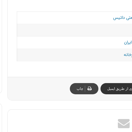
عتی داتیس
یران
خانه
ی از طریق ایمیل
چاپ