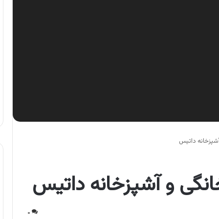
آشپزخانه داتیس
انگی و آشپزخانه داتیس
۰