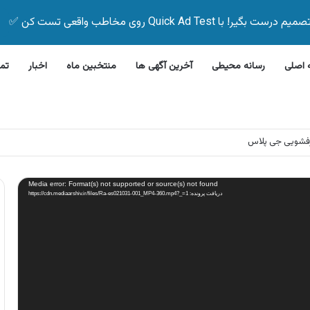
Quick Ad Test روی مخاطب واقعی تست کن ✅
اصلی
رسانه محیطی
آخرین آگهی ها
منتخبین ماه
اخبار
تم
فشویی جی پلاس
Media error: Format(s) not supported or source(s) not found
دریافت پرونده: https://cdn.mediaarshiv.ir/files/Ra-es021031-001_MP4-360.mp4?_=1