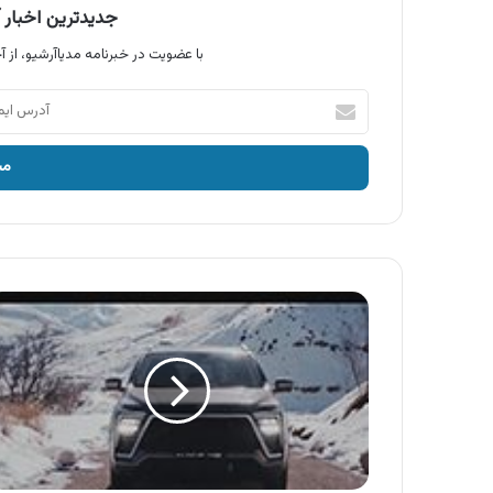
جدیدترین اخبار آ
با عضویت در خبرنامه مدیاآرشیو، از آخ
آدرس
ایمیل
خود
را
وارد
کنید
آگهی
کرمان
موتور
،
ماشین
های
کرمان
موتور