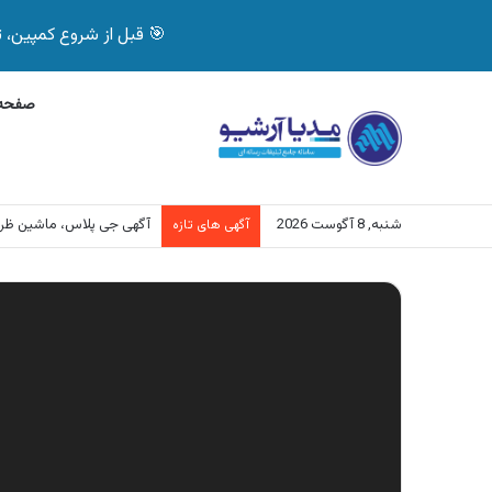
🎯 قبل از شروع کمپین، تصمیم درست بگیر! با 
صفحه 
شنبه, 8 آگوست 2026
آگهی جی پلاس، ماشین ظر
آگهی های تازه
نمایشگر
ویدیو