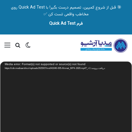
🎯 قبل از شروع کمپین، تصمیم درست بگیر! با Quick Ad Test روی
مخاطب واقعی تست کن ✅
فرم Quick Ad Test
تغییر پوسته
منو
جستجو ب
نمایشگر
Media error: Format(s) not supported or source(s) not found
ویدیو
دریافت پرونده: https://cdn.mediaarshiv.ir/uploads/2025/07/mo041040-005-filmnet_MP4-1920.mp4?_=1