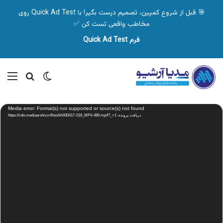
🎯 قبل از شروع کمپین، تصمیم درست بگیر! با Quick Ad Test روی
مخاطب واقعی تست کن ✅
فرم Quick Ad Test
تغییر پوسته
منو
جستجو ب
نمایشگر
Media error: Format(s) not supported or source(s) not found
ویدیو
دریافت پرونده: https://cdn.mediaarshiv.ir/files/kh930417-018_MP4-480.mp4?_=1