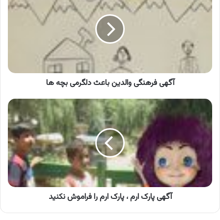
والدین
باعث
دلگرمی
بچه
ها
آگهی فرهنگی والدین باعث دلگرمی بچه ها
آگهی
پارک
ارم
،
پارک
ارم
را
فراموش
نکنید
آگهی پارک ارم ، پارک ارم را فراموش نکنید