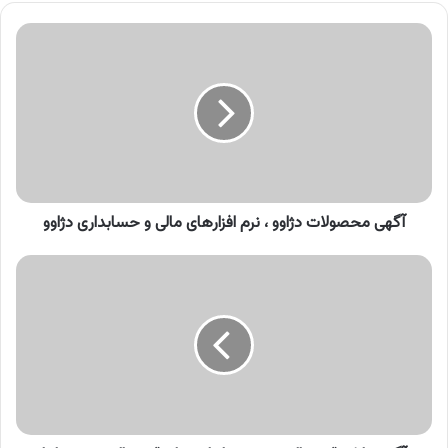
آگهی
محصولات
دژاوو
،
نرم
افزارهای
مالی
و
حسابداری
دژاوو
آگهی محصولات دژاوو ، نرم افزارهای مالی و حسابداری دژاوو
آگهی
بانک
قرض
الحسنه
مهر
ایران
،
وام
قرض