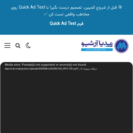
🎯 قبل از شروع کمپین، تصمیم درست بگیر! با Quick Ad Test روی
مخاطب واقعی تست کن ✅
فرم Quick Ad Test
تغییر پوسته
منو
جستجو ب
نمایشگر
Media error: Format(s) not supported or source(s) not found
ویدیو
دریافت پرونده: https://cdn.mediaarshiv.ir/uploads/2025/08/mo041094-003_MP4-720.mp4?_=1