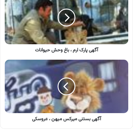
ارم
،
باغ
وحش
حیوانات
آگهی پارک ارم ، باغ وحش حیوانات
آگهی
بستنی
میرکس
میهن
،
عروسکی
آگهی بستنی میرکس میهن ، عروسکی