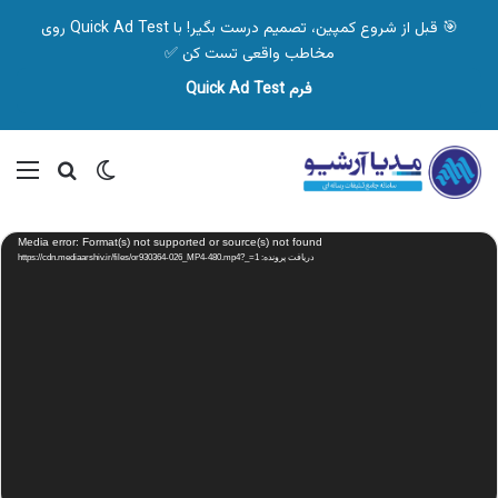
🎯 قبل از شروع کمپین، تصمیم درست بگیر! با Quick Ad Test روی
مخاطب واقعی تست کن ✅
فرم Quick Ad Test
تغییر پوسته
منو
جستجو ب
نمایشگر
Media error: Format(s) not supported or source(s) not found
ویدیو
دریافت پرونده: https://cdn.mediaarshiv.ir/files/or930364-026_MP4-480.mp4?_=1