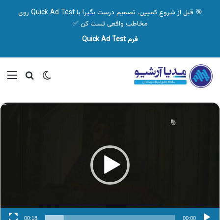
🎯 قبل از شروع کمپین، تصمیم درست بگیر! با Quick Ad Test روی
مخاطب واقعی تست کن ✅
فرم Quick Ad Test
تغییر پوسته
منو
جستجو ب
نمایشگر
ویدیو
00:18
00:00