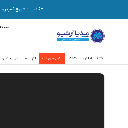
🎯 قبل از شروع کمپین، تصمیم درست بگیر! با 
صفحه 
یکشنبه, 9 آگوست 2026
آگهی جی پلاس، ماشین 
آگهی های تازه
نمایشگر
ویدیو