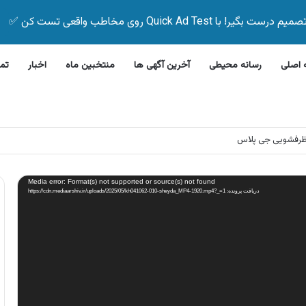
Quick Ad Test روی مخاطب واقعی تست کن ✅
اصلی
رسانه محیطی
آخرین آگهی ها
منتخبین ماه
اخبار
تم
ظرفشویی جی پلاس
Media error: Format(s) not supported or source(s) not found
دریافت پرونده: https://cdn.mediaarshiv.ir/uploads/2025/05/kh041062-010-sheyda_MP4-1920.mp4?_=1