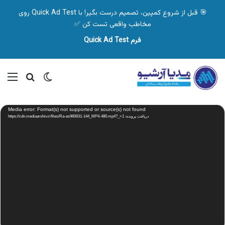
🎯 قبل از شروع کمپین، تصمیم درست بگیر! با Quick Ad Test روی
مخاطب واقعی تست کن ✅
فرم Quick Ad Test
تغییر پوسته
منو
جستجو ب
نمایشگر
Media error: Format(s) not supported or source(s) not found
ویدیو
دریافت پرونده: https://cdn.mediaarshiv.ir/files/Ra-es960631-144_MP4-480.mp4?_=1