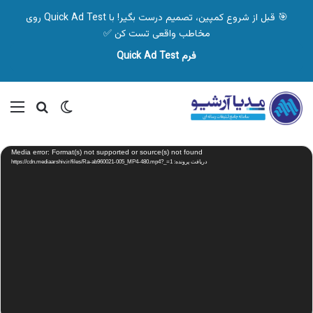
🎯 قبل از شروع کمپین، تصمیم درست بگیر! با Quick Ad Test روی
مخاطب واقعی تست کن ✅
فرم Quick Ad Test
تغییر پوسته
منو
جستجو ب
نمایشگر
Media error: Format(s) not supported or source(s) not found
ویدیو
دریافت پرونده: https://cdn.mediaarshiv.ir/files/Ra-ab960021-005_MP4-480.mp4?_=1