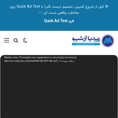
🎯 قبل از شروع کمپین، تصمیم درست بگیر! با Quick Ad Test روی
مخاطب واقعی تست کن ✅
فرم Quick Ad Test
تغییر پوسته
منو
جستجو ب
نمایشگر
Media error: Format(s) not supported or source(s) not found
ویدیو
دریافت پرونده: https://cdn.mediaarshiv.ir/files/fa940186-026_MP4-480.mp4?_=1