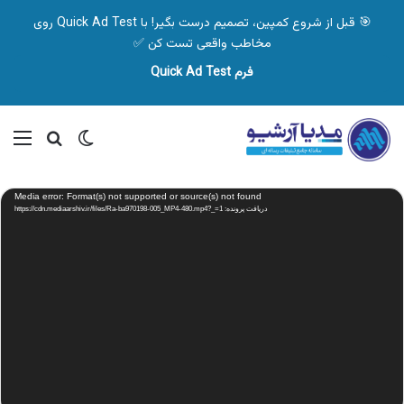
🎯 قبل از شروع کمپین، تصمیم درست بگیر! با Quick Ad Test روی
مخاطب واقعی تست کن ✅
فرم Quick Ad Test
تغییر پوسته
منو
جستجو ب
نمایشگر
Media error: Format(s) not supported or source(s) not found
ویدیو
دریافت پرونده: https://cdn.mediaarshiv.ir/files/Ra-ba970198-005_MP4-480.mp4?_=1