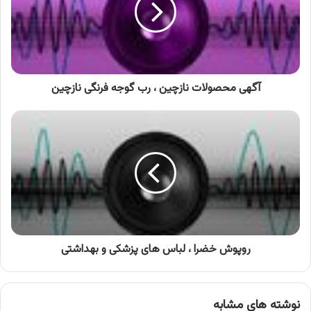
رب
گوجه
فرنگی
نازچین
آگهی محصولات نازچین ، رب گوجه فرنگی نازچین
روپوش
خضرا
،
لباس
های
پزشکی
و
بهداشتی
روپوش خضرا ، لباس های پزشکی و بهداشتی
نوشته های مشابه