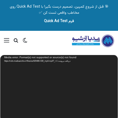
🎯 قبل از شروع کمپین، تصمیم درست بگیر! با Quick Ad Test روی
مخاطب واقعی تست کن ✅
فرم Quick Ad Test
تغییر پوسته
منو
جستجو ب
نمایشگر
Media error: Format(s) not supported or source(s) not found
ویدیو
دریافت پرونده: https://cdn.mediaarshiv.ir/files/az920480-030_mp4.mp4?_=1