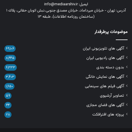
ایمیل: info@mediaarshiv.ir
آدرس: تهران - خیابان میرداماد، خیابان مصدق جنوبی،نبش اتوبان حقانی، پلاك ١
(ساختمان روزنامه اطلاعات)، طبقه ۱۳
موضوعات پرطرفدار
آگهی های تلویزیونی ایران
۶۹,۱۰۶
آگهی های رادیویی ایران
۸,۴۴۵
بدون دسته بندی
۶,۳۳۳
آگهی های نمایش خانگی
۳,۴۰۳
آگهی فیلم های سینمایی
۱,۶۵۰
تصاویر آرشیوی
۵۹
آگهی های فضای مجازی
۴۴
پروژه های افترافکت
۲۸