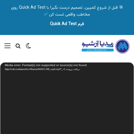
🎯 قبل از شروع کمپین، تصمیم درست بگیر! با Quick Ad Test روی
مخاطب واقعی تست کن ✅
فرم Quick Ad Test
تغییر پوسته
منو
جستجو ب
نمایشگر
Media error: Format(s) not supported or source(s) not found
ویدیو
دریافت پرونده: https://cdn.mediaarshiv.ir/files/az910417-036_mp4.mp4?_=1