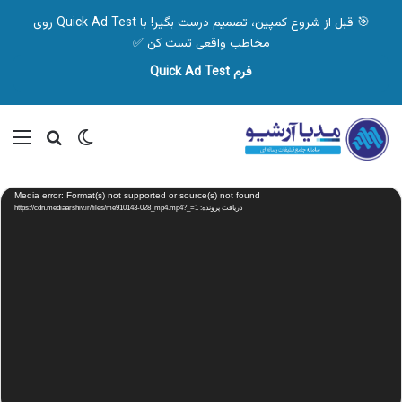
🎯 قبل از شروع کمپین، تصمیم درست بگیر! با Quick Ad Test روی
مخاطب واقعی تست کن ✅
فرم Quick Ad Test
تغییر پوسته
منو
جستجو ب
نمایشگر
Media error: Format(s) not supported or source(s) not found
ویدیو
دریافت پرونده: https://cdn.mediaarshiv.ir/files/me910143-028_mp4.mp4?_=1