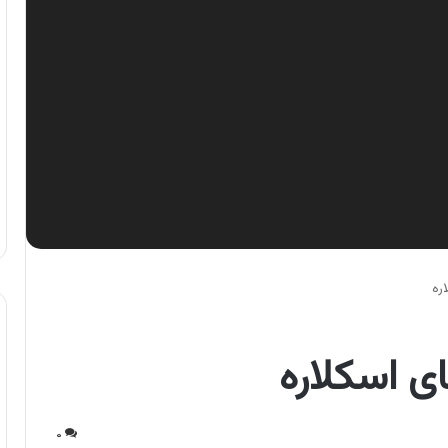
ره
ی اسکلاره
۰