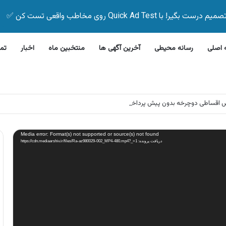
Quick Ad Test روی مخاطب واقعی تست کن ✅
اصلی
رسانه محیطی
آخرین آگهی ها
منتخبین ماه
اخبار
تم
وش اقساطی دوچرخه بدون پیش پرداخت
Media error: Format(s) not supported or source(s) not found
دریافت پرونده: https://cdn.mediaarshiv.ir/files/Ra-az980029-002_MP4-480.mp4?_=1