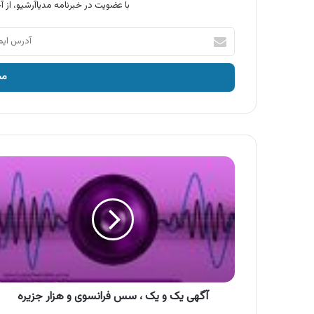
با عضویت در خبرنامه مدیاآرشیو، از آخ
آدرس
ایمیل
خود
را
وارد
کنید
آگهی
یک
و
یک
،
سس
فرانسوی
و
هزار
جزیره
آگهی یک و یک ، سس فرانسوی و هزار جزیره