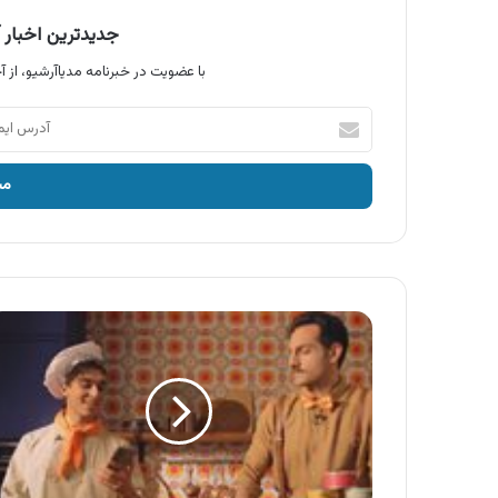
جدیدترین اخبار آ
با عضویت در خبرنامه مدیاآرشیو، از آخ
آدرس
ایمیل
خود
را
وارد
کنید
آگهی
اسنپ
مارکت
،
متنوع
ترین
کالاهای
سوپرمارکتی