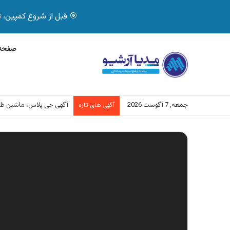
🎯 قبل از شروع کمپین، تصمیم درست بگیر! با 
صفحه 
جمعه, 7 آگوست 2026
آگهی جی پلاس، ماشین ظ
آگهی های تازه
نمایشگر
ویدیو