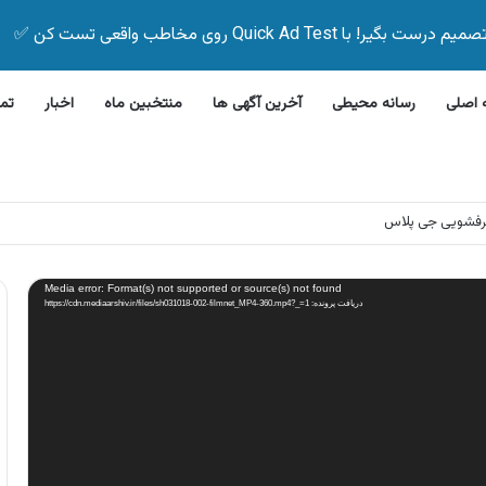
Quick Ad Test روی مخاطب واقعی تست کن ✅
اصلی
رسانه محیطی
آخرین آگهی ها
منتخبین ماه
اخبار
تم
رفشویی جی پلاس
Media error: Format(s) not supported or source(s) not found
دریافت پرونده: https://cdn.mediaarshiv.ir/files/sh031018-002-filmnet_MP4-360.mp4?_=1