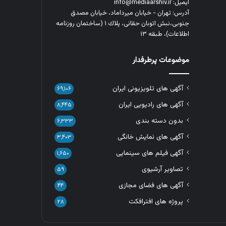
ایمیل: info@mediaarshiv.ir
آدرس: تهران - خیابان میرداماد، خیابان مصدق
جنوبی،نبش اتوبان حقانی، پلاك ١ (ساختمان روزنامه
اطلاعات)، طبقه ۱۳
موضوعات پرطرفدار
آگهی های تلویزیونی ایران
۶۹,۱۰۶
آگهی های رادیویی ایران
۸,۴۴۵
بدون دسته بندی
۶,۳۳۳
آگهی های نمایش خانگی
۳,۴۰۳
آگهی فیلم های سینمایی
۱,۶۵۰
تصاویر آرشیوی
۵۹
آگهی های فضای مجازی
۴۴
پروژه های افترافکت
۲۸