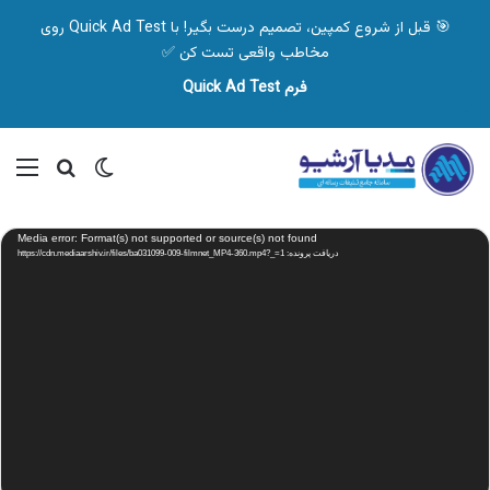
🎯 قبل از شروع کمپین، تصمیم درست بگیر! با Quick Ad Test روی
مخاطب واقعی تست کن ✅
فرم Quick Ad Test
تغییر پوسته
منو
جستجو ب
نمایشگر
Media error: Format(s) not supported or source(s) not found
ویدیو
دریافت پرونده: https://cdn.mediaarshiv.ir/files/ba031099-009-filmnet_MP4-360.mp4?_=1