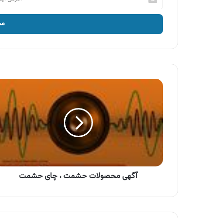
ایمیل
خود
را
وارد
کنید
آگهی
محصولات
حشمت
،
چای
حشمت
آگهی محصولات حشمت ، چای حشمت