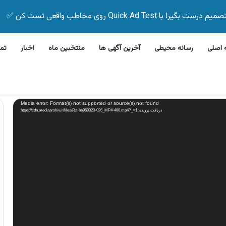
Quick Ad Test روی مخاطب واقعی تست کن ✅
اصلی
رسانه محیطی
آخرین آگهی ها
منتخبین ماه
اخبار
تم
رفشویی جی پلاس
Media error: Format(s) not supported or source(s) not found
دریافت پرونده: https://cdn.mediaarshiv.ir/files/Ra-ba960323-026_MP4-480.mp4?_=1