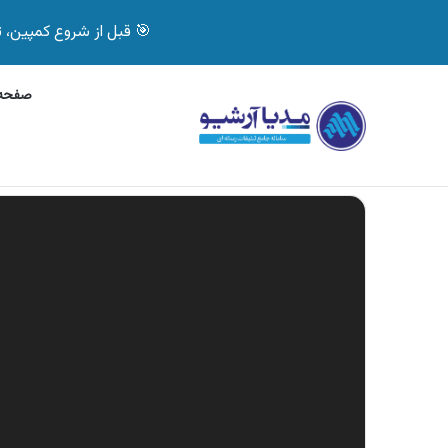
🎯 قبل از شروع کمپین، تصمیم درست بگیر! با 
صفحه 
جمعه, 7 آگوست 2026
آگهی جی پلاس، ماشین ظ
آگهی های تازه
نمایشگر
ویدیو