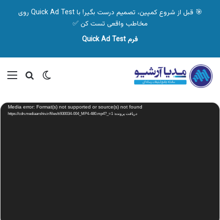
🎯 قبل از شروع کمپین، تصمیم درست بگیر! با Quick Ad Test روی
مخاطب واقعی تست کن ✅
فرم Quick Ad Test
تغییر پوسته
منو
جستجو ب
نمایشگر
Media error: Format(s) not supported or source(s) not found
ویدیو
دریافت پرونده: https://cdn.mediaarshiv.ir/files/ti930034-004_MP4-480.mp4?_=1