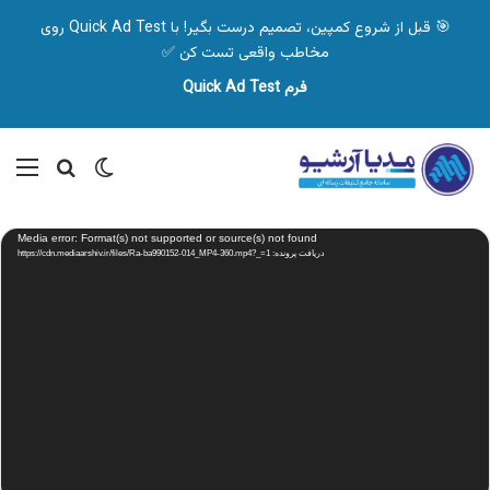
🎯 قبل از شروع کمپین، تصمیم درست بگیر! با Quick Ad Test روی
مخاطب واقعی تست کن ✅
فرم Quick Ad Test
تغییر پوسته
منو
جستجو ب
نمایشگر
Media error: Format(s) not supported or source(s) not found
ویدیو
دریافت پرونده: https://cdn.mediaarshiv.ir/files/Ra-ba990152-014_MP4-360.mp4?_=1