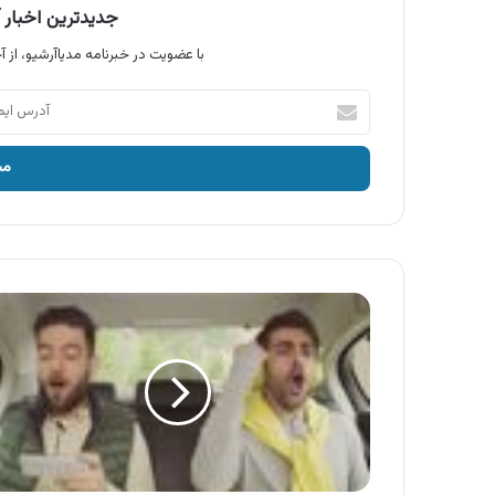
جدیدترین اخبار آ
با عضویت در خبرنامه مدیاآرشیو، از آخ
آدرس
ایمیل
خود
را
وارد
کنید
آگهی
ایرانسل
،
سرویس
شارژ
خودکار
ایرانسل