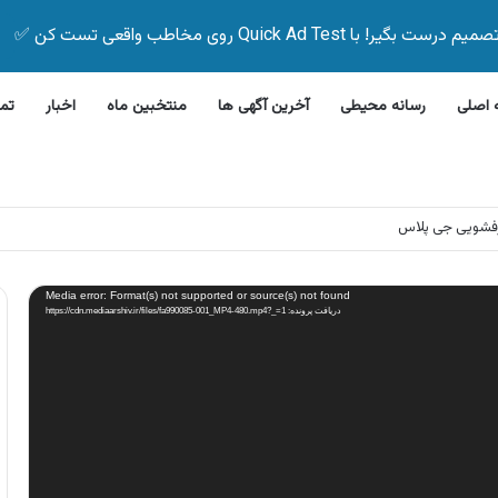
Quick Ad Test روی مخاطب واقعی تست کن ✅
اصلی
رسانه محیطی
آخرین آگهی ها
منتخبین ماه
اخبار
تم
فشویی جی پلاس
Media error: Format(s) not supported or source(s) not found
دریافت پرونده: https://cdn.mediaarshiv.ir/files/fa990085-001_MP4-480.mp4?_=1