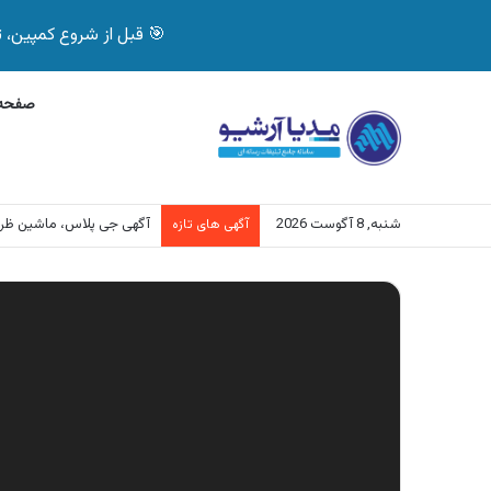
🎯 قبل از شروع کمپین، تصمیم درست بگیر! با 
صفحه 
شنبه, 8 آگوست 2026
آگهی جی پلاس، ماشین ظر
آگهی های تازه
نمایشگر
ویدیو