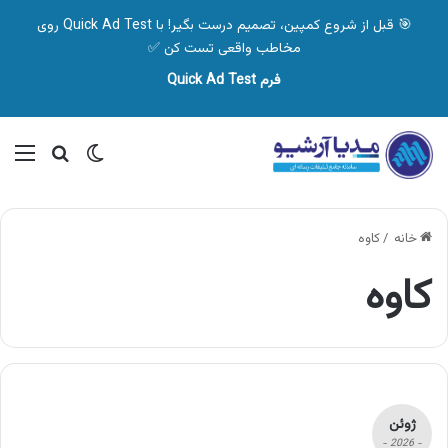
🎯 قبل از شروع کمپین، تصمیم درست بگیر! با Quick Ad Test روی
مخاطب واقعی تست کن ✅
فرم Quick Ad Test
تغییر پوسته
منو
جستجو ب
خانه
/
کاوه
کاوه
ژوئن
- 2026 -