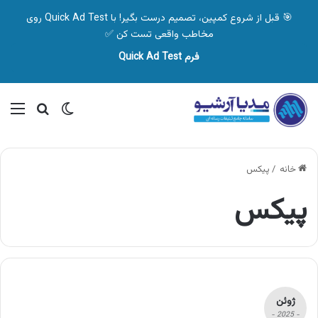
🎯 قبل از شروع کمپین، تصمیم درست بگیر! با Quick Ad Test روی
مخاطب واقعی تست کن ✅
فرم Quick Ad Test
تغییر پوسته
منو
جستجو ب
خانه
/
پیکس
پیکس
ژوئن
- 2025 -