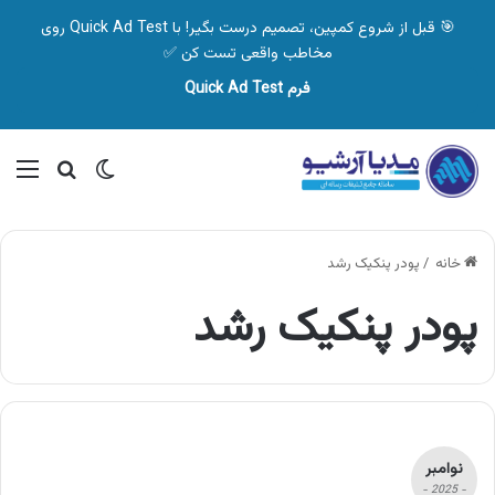
🎯 قبل از شروع کمپین، تصمیم درست بگیر! با Quick Ad Test روی
مخاطب واقعی تست کن ✅
فرم Quick Ad Test
تغییر پوسته
منو
جستجو ب
خانه
/
پودر پنکیک رشد
پودر پنکیک رشد
نوامبر
- 2025 -