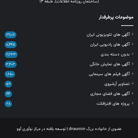
(ساختمان روزنامه اطلاعات)، طبقه ۱۳
موضوعات پرطرفدار
آگهی های تلویزیونی ایران
۶۹,۱۰۶
آگهی های رادیویی ایران
۸,۴۴۵
بدون دسته بندی
۶,۳۳۳
آگهی های نمایش خانگی
۳,۴۰۳
آگهی فیلم های سینمایی
۱,۶۵۰
تصاویر آرشیوی
۵۹
آگهی های فضای مجازی
۴۴
پروژه های افترافکت
۲۸
عضوی از خانواده بزرگ
dnaunion
| توسعه یافته در
مرکز نوآوری آوو