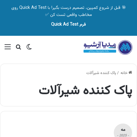
🎯 قبل از شروع کمپین، تصمیم درست بگیر! با Quick Ad Test روی
مخاطب واقعی تست کن ✅
فرم Quick Ad Test
تغییر پوسته
منو
جستجو ب
خانه
/
پاک کننده شیرآلات
پاک کننده شیرآلات
مه
- 2025 -