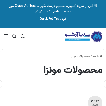
🎯 قبل از شروع کمپین، تصمیم درست بگیر! با Quick Ad Test روی
مخاطب واقعی تست کن ✅
فرم Quick Ad Test
تغییر پوسته
منو
جستجو ب
خانه
/
محصولات مونزا
محصولات مونزا
جولای
- 2025 -