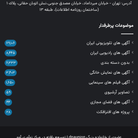
آدرس: تهران - خیابان میرداماد، خیابان مصدق جنوبی،نبش اتوبان حقانی، پلاك ١
(ساختمان روزنامه اطلاعات)، طبقه ۱۳
موضوعات پرطرفدار
آگهی های تلویزیونی ایران
۶۹,۱۰۶
آگهی های رادیویی ایران
۸,۴۴۵
بدون دسته بندی
۶,۳۳۳
آگهی های نمایش خانگی
۳,۴۰۳
آگهی فیلم های سینمایی
۱,۶۵۰
تصاویر آرشیوی
۵۹
آگهی های فضای مجازی
۴۴
پروژه های افترافکت
۲۸
عضوی از خانواده بزرگ
dnaunion
| توسعه یافته در
مرکز نوآوری آوو