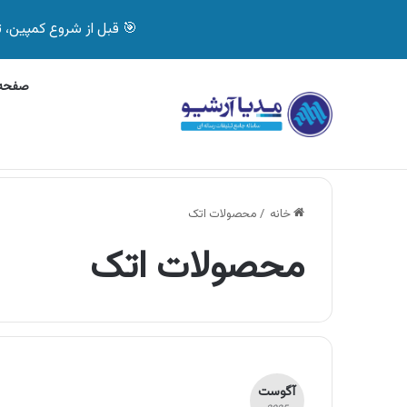
🎯 قبل از شروع کمپین، تصمیم درست بگیر! با 
صفحه 
شنبه, 8 آگوست 2026
آگهی جی پلاس، ماشین ظر
آگهی های تازه
خانه
/
محصولات اتک
محصولات اتک
آگوست