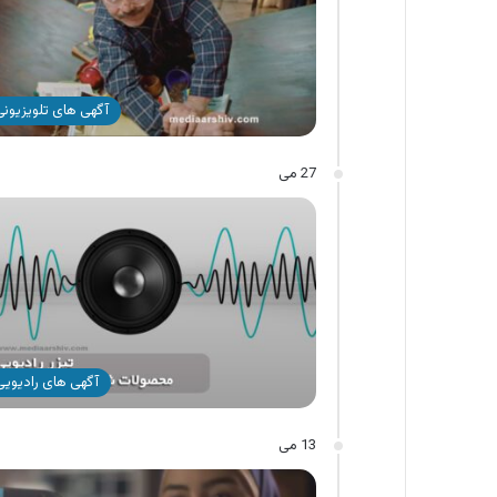
آگهی های تلویزیونی 
27 می
آگهی های رادیویی 
13 می