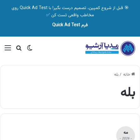
🎯 قبل از شروع کمپین، تصمیم درست بگیر! با Quick Ad Test روی
مخاطب واقعی تست کن ✅
فرم Quick Ad Test
تغییر پوسته
منو
جستجو ب
خانه
/
بله
بله
مه
- 2026 -