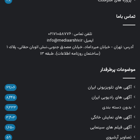
پروژه های افترافکت
۲۸
تماس باما
تلفن تماس : ۰۲۱۷۱۰۵۸۷۷۶
ایمیل: info@mediaarshiv.ir
آدرس: تهران - خیابان میرداماد، خیابان مصدق جنوبی،نبش اتوبان حقانی، پلاك ١
(ساختمان روزنامه اطلاعات)، طبقه ۱۳
موضوعات پرطرفدار
آگهی های تلویزیونی ایران
۶۹,۱۰۶
آگهی های رادیویی ایران
۸,۴۴۵
بدون دسته بندی
۶,۳۳۳
آگهی های نمایش خانگی
۳,۴۰۳
آگهی فیلم های سینمایی
۱,۶۵۰
تصاویر آرشیوی
۵۹