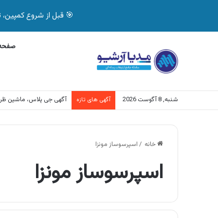
🎯 قبل از شروع کمپین، تصمیم درست بگیر! با 
صفحه 
شنبه, 8 آگوست 2026
آگهی جی پلاس، ماشین ظر
آگهی های تازه
خانه
/
اسپرسوساز مونزا
اسپرسوساز مونزا