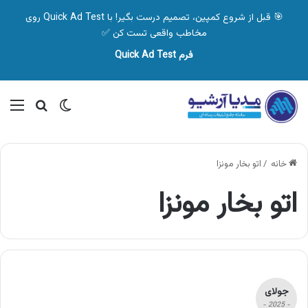
🎯 قبل از شروع کمپین، تصمیم درست بگیر! با Quick Ad Test روی
مخاطب واقعی تست کن ✅
فرم Quick Ad Test
تغییر پوسته
منو
جستجو ب
خانه
/
اتو بخار مونزا
اتو بخار مونزا
جولای
- 2025 -