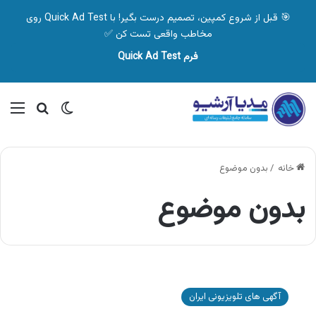
🎯 قبل از شروع کمپین، تصمیم درست بگیر! با Quick Ad Test روی
مخاطب واقعی تست کن ✅
فرم Quick Ad Test
تغییر پوسته
منو
جستجو ب
خانه
/
بدون موضوع
بدون موضوع
آگهی
سازمان
آگهی های تلویزیونی ایران
امور