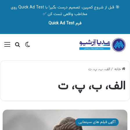
🎯 قبل از شروع کمپین، تصمیم درست بگیر! با Quick Ad Test روی
مخاطب واقعی تست کن ✅
فرم Quick Ad Test
تغییر پوسته
منو
جستجو ب
خانه
/
الف، ب، پ، ت
الف، ب، پ، ت
آگهی
فیلم
آگهی فیلم های سینمایی
سینمایی