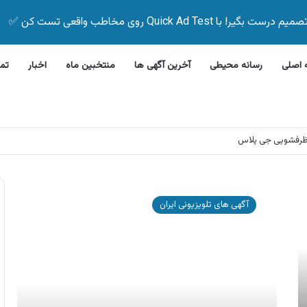
Quick Ad Test روی مخاطب واقعی تست کن ✅
اصلی
رسانه محیطی
آخرین آگهی ها
منتخبین ماه
اخبار
تم
ظرفشویی جی پلاس
آگهی
کویر
آگهی های تلویزیونی ایران
موتور
،
اقساط
۲۴
و
۳۶
ماهه