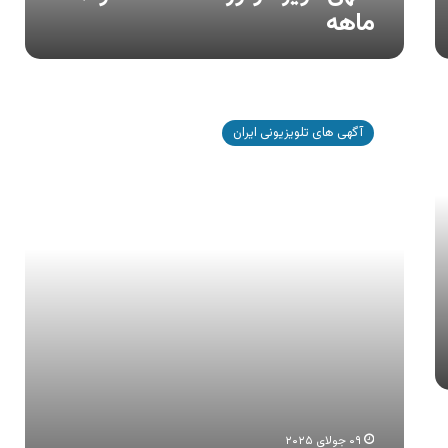
ماهه
آگهی
کویر
آگهی های تلویزیونی ایران
موتور
،
اقساط
۲۴
و
۳۶
ماهه
۰۹ جولای ۲۰۲۵