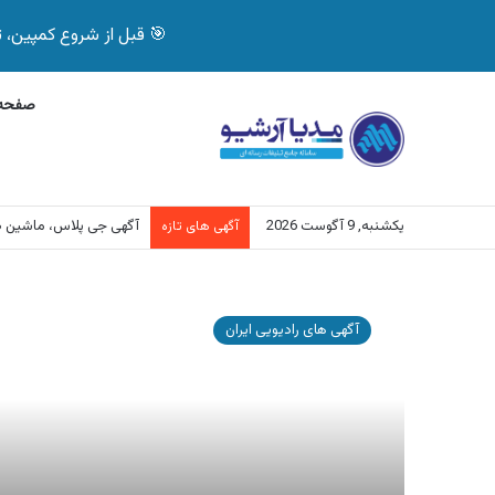
🎯 قبل از شروع کمپین، تصمیم درست بگیر! با 
صفحه 
یکشنبه, 9 آگوست 2026
آگهی جی پلاس، ماشین 
آگهی های تازه
آگهی
کویر
آگهی های رادیویی ایران
موتور
،
حمایت
از
مددجویان