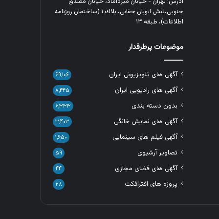
آدرس: تهران - خیابان میرداماد، خیابان مصدق
جنوبی،نبش اتوبان حقانی، پلاك ١ (ساختمان روزنامه
اطلاعات)، طبقه ۱۳
موضوعات پرطرفدار
آگهی های تلویزیونی ایران
۶۹,۱۰۶
آگهی های رادیویی ایران
۸,۴۴۵
بدون دسته بندی
۶,۳۳۳
آگهی های نمایش خانگی
۳,۴۰۳
آگهی فیلم های سینمایی
۱,۶۵۰
تصاویر آرشیوی
۵۹
آگهی های فضای مجازی
۴۴
پروژه های افترافکت
۲۸